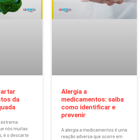
artar
Alergia a
tos da
medicamentos: saiba
quada
como identificar e
prevenir
 extrema
que nós muitas
A alergia a medicamentos é uma
, é o descarte
reação adversa que ocorre em