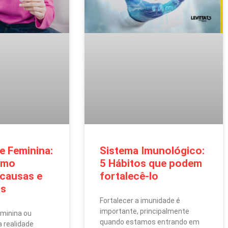
de Feminina:
Sistema Imunológico:
omo
5 Hábitos que podem
, causas e
fortalecê-lo
os
Fortalecer a imunidade é
importante, principalmente
eminina ou
quando estamos entrando em
 realidade