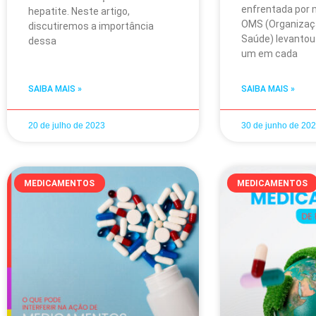
enfrentada por 
hepatite. Neste artigo,
OMS (Organizaç
discutiremos a importância
Saúde) levantou
dessa
um em cada
SAIBA MAIS »
SAIBA MAIS »
20 de julho de 2023
30 de junho de 20
MEDICAMENTOS
MEDICAMENTOS