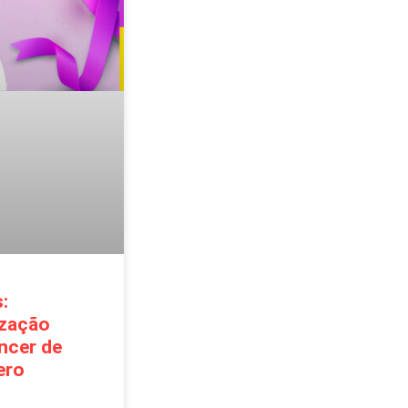
:
ização
ncer de
ero