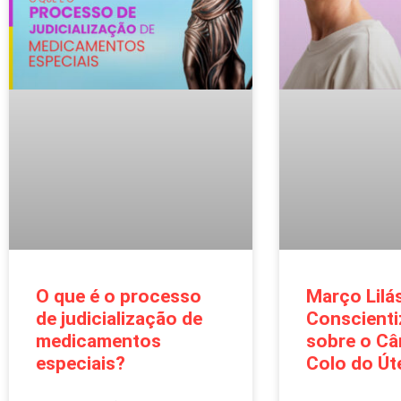
O que é o processo
Março Lilás
de judicialização de
Conscient
medicamentos
sobre o Câ
especiais?
Colo do Út