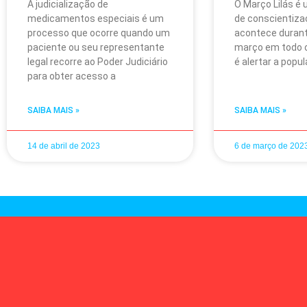
A judicialização de
O Março Lilás 
medicamentos especiais é um
de conscientiza
processo que ocorre quando um
acontece duran
paciente ou seu representante
março em todo o 
legal recorre ao Poder Judiciário
é alertar a popu
para obter acesso a
SAIBA MAIS »
SAIBA MAIS »
14 de abril de 2023
6 de março de 202