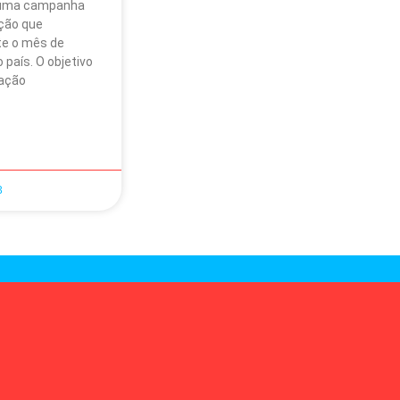
é uma campanha
ção que
te o mês de
país. O objetivo
lação
3