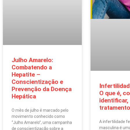
Julho Amarelo:
Combatendo a
Hepatite –
Conscientização e
Infertilida
Prevenção da Doença
O que é, c
Hepática
identificar
tratament
O mês de julho é marcado pelo
movimento conhecido como
A infertilidade f
“Julho Amarelo”, uma campanha
masculina é uma
de conscientização sobre a