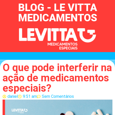
BLOG - LE VITTA
MEDICAMENTOS
O que pode interferir na
ação de medicamentos
especiais?
daniel
9:51 am
Sem Comentários